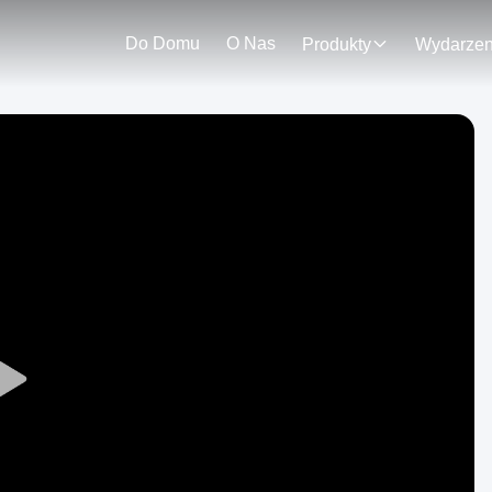
Do Domu
O Nas
Produkty
Play
Video