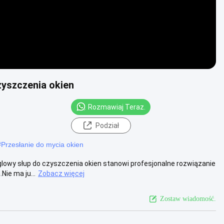
yszczenia okien
Rozmawiaj Teraz.
Podział
#
Przesłanie do mycia okien
lowy słup do czyszczenia okien stanowi profesjonalne rozwiązanie
Nie ma ju...
Zobacz więcej
Zostaw wiadomość.