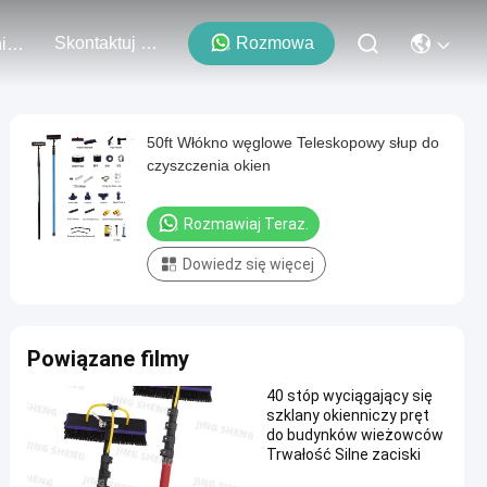
Skontaktuj Się Z Nami
Rozmowa
Wydarzenia
50ft Włókno węglowe Teleskopowy słup do
czyszczenia okien
Rozmawiaj Teraz.
Dowiedz się więcej
Powiązane filmy
40 stóp wyciągający się
szklany okienniczy pręt
do budynków wieżowców
Trwałość Silne zaciski