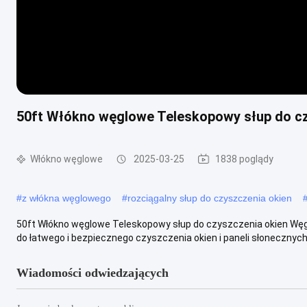
50ft Włókno węglowe Teleskopowy słup do cz
Włókno węglowe
2025-03-25
1838 poglądy
#
z włókna węglowego
#
rozciągalny słup do czyszczenia okien
50ft Włókno węglowe Teleskopowy słup do czyszczenia okien Węg
do łatwego i bezpiecznego czyszczenia okien i paneli słonecznych.
Wiadomości odwiedzających